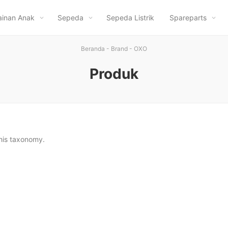
inan Anak
Sepeda
Sepeda Listrik
Spareparts
Beranda
-
Brand
-
OXO
Produk
this taxonomy.