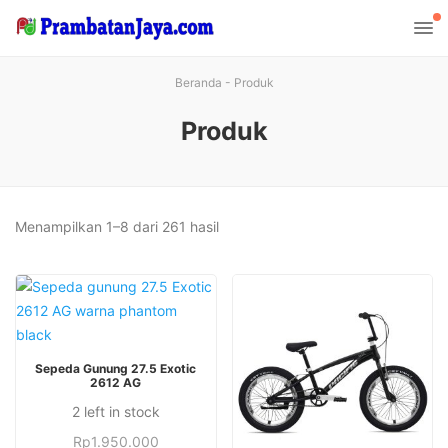
Beranda
-
Produk
Produk
Diurutkan
Menampilkan 1–8 dari 261 hasil
menurut
yang
terbaru
Produk
PILIH OPSI
Sepeda Gunung 27.5 Exotic
ini
2612 AG
memiliki
2 left in stock
Produk
beberapa
ini
Rp
1.950.000