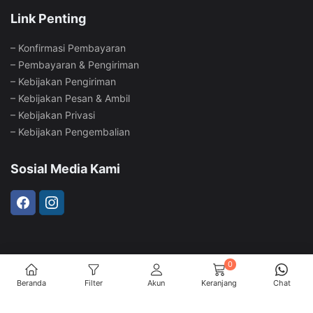
Link Penting
–
Konfirmasi Pembayaran
–
Pembayaran & Pengiriman
–
Kebijakan Pengiriman
–
Kebijakan Pesan & Ambil
–
Kebijakan Privasi
–
Kebijakan Pengembalian
Sosial Media Kami
0
@Copyright Toko Sepeda Prambatan Jaya. All Rights Reserved
Beranda
Filter
Akun
Keranjang
Chat