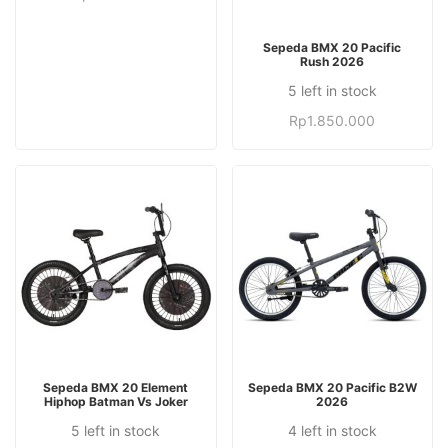
varian.
memiliki
Pilihan
Produk
beberapa
PILIH OPSI
Sepeda BMX 20 Pacific
ini
ini
Rush 2026
varian.
dapat
memiliki
Pilihan
5 left in stock
Produk
diambil
beberapa
ini
ini
Rp
1.850.000
di
varian.
dapat
memiliki
halaman
Pilihan
diambil
beberapa
produk
ini
di
varian.
dapat
halaman
Pilihan
diambil
produk
ini
di
dapat
halaman
diambil
produk
di
halaman
produk
Produk
TAMBAH KE KERANJANG
PILIH OPSI
Sepeda BMX 20 Element
Sepeda BMX 20 Pacific B2W
ini
Hiphop Batman Vs Joker
2026
memiliki
5 left in stock
4 left in stock
Produk