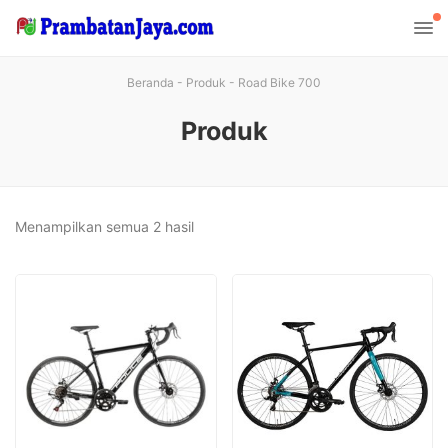
Beranda
-
Produk
-
Road Bike 700
Produk
Diurutkan
Menampilkan semua 2 hasil
menurut
yang
terbaru