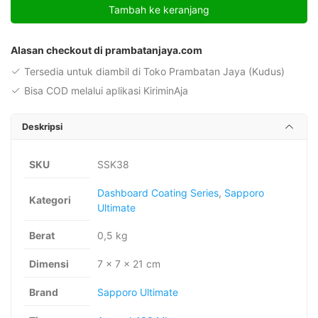
Tambah ke keranjang
K38
1K
Alternative:
Dashboard
Alasan checkout di prambatanjaya.com
Orange
Tersedia untuk diambil di Toko Prambatan Jaya (Kudus)
Bisa COD melalui aplikasi KiriminAja
Deskripsi
SKU
SSK38
Dashboard Coating Series
,
Sapporo
Kategori
Ultimate
Berat
0,5 kg
Dimensi
7 × 7 × 21 cm
Brand
Sapporo Ultimate