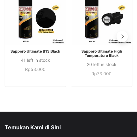
TAMBAH KE KERANJANG
TAMBAH KE KERANJANG
Sapporo Ultimate B13 Black
Sapporo Ultimate High
Temperature Black
41 left in stock
20 left in stock
Rp
53.000
Rp
73.000
Temukan Kami di Sini