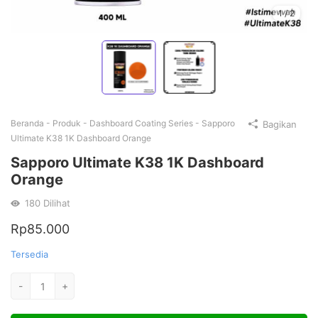
1
/
2
Beranda
-
Produk
-
Dashboard Coating Series
-
Sapporo
Bagikan
Ultimate K38 1K Dashboard Orange
Sapporo Ultimate K38 1K Dashboard
Orange
180
Dilihat
Rp
85.000
Tersedia
Kuantitas
-
+
Sapporo
Ultimate