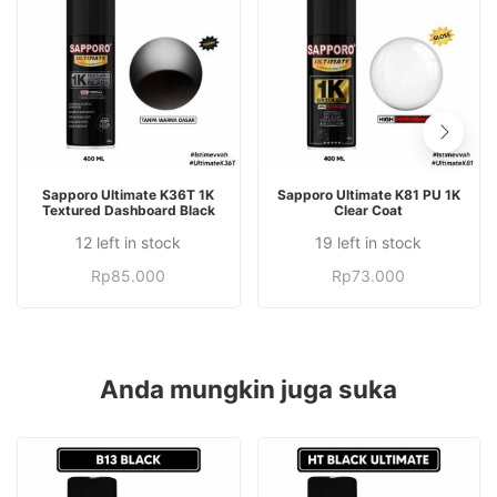
TAMBAH KE KERANJANG
TAMBAH KE KERANJANG
Sapporo Ultimate K36T 1K
Sapporo Ultimate K81 PU 1K
Textured Dashboard Black
Clear Coat
12 left in stock
19 left in stock
Rp
85.000
Rp
73.000
Anda mungkin juga suka