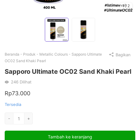
1
/
2
Beranda
-
Produk
-
Metallic Colours
-
Sapporo Ultimate
Bagikan
OC02 Sand Khaki Pearl
Sapporo Ultimate OC02 Sand Khaki Pearl
246
Dilihat
Rp
73.000
Tersedia
Kuantitas
-
+
Sapporo
Ultimate
Tambah ke keranjang
OC02