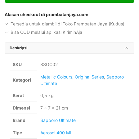
Sand
Alternative:
Khaki
Alasan checkout di prambatanjaya.com
Pearl
Tersedia untuk diambil di Toko Prambatan Jaya (Kudus)
Bisa COD melalui aplikasi KiriminAja
Deskripsi
SKU
SSOC02
Metallic Colours
,
Original Series
,
Sapporo
Kategori
Ultimate
Berat
0,5 kg
Dimensi
7 × 7 × 21 cm
Brand
Sapporo Ultimate
Tipe
Aerosol 400 ML