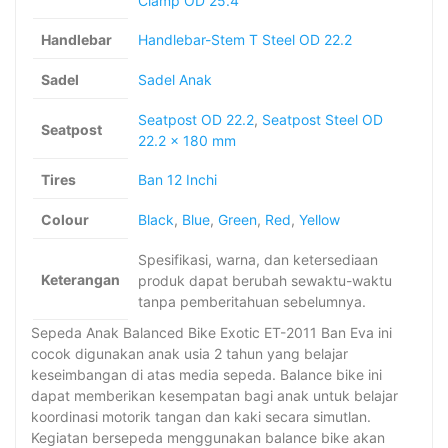
Clamp OD 25.4
Handlebar
Handlebar-Stem T Steel OD 22.2
Sadel
Sadel Anak
Seatpost OD 22.2
,
Seatpost Steel OD
Seatpost
22.2 x 180 mm
Tires
Ban 12 Inchi
Colour
Black
,
Blue
,
Green
,
Red
,
Yellow
Spesifikasi, warna, dan ketersediaan
Keterangan
produk dapat berubah sewaktu-waktu
tanpa pemberitahuan sebelumnya.
Sepeda Anak Balanced Bike Exotic ET-2011 Ban Eva ini
cocok digunakan anak usia 2 tahun yang belajar
keseimbangan di atas media sepeda. Balance bike ini
dapat memberikan kesempatan bagi anak untuk belajar
koordinasi motorik tangan dan kaki secara simutlan.
Kegiatan bersepeda menggunakan balance bike akan