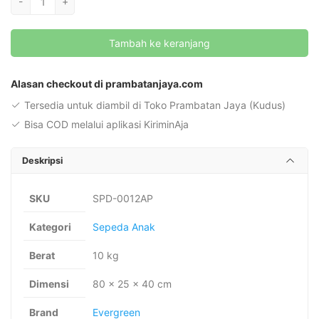
-
+
Sepeda
Anak
Tambah ke keranjang
Mini
Evergreen
Alternative:
Daisy
Alasan checkout di prambatanjaya.com
12
Tersedia untuk diambil di Toko Prambatan Jaya (Kudus)
Inchi
Bisa COD melalui aplikasi KiriminAja
Deskripsi
SKU
SPD-0012AP
Kategori
Sepeda Anak
Berat
10 kg
Dimensi
80 × 25 × 40 cm
Brand
Evergreen