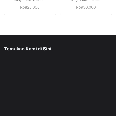
Rp
825.000
Rp
950.000
Temukan Kami di Sini