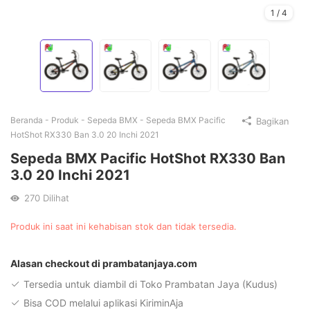
1
/
4
Beranda
-
Produk
-
Sepeda BMX
-
Sepeda BMX Pacific
Bagikan
HotShot RX330 Ban 3.0 20 Inchi 2021
Sepeda BMX Pacific HotShot RX330 Ban
3.0 20 Inchi 2021
270
Dilihat
Produk ini saat ini kehabisan stok dan tidak tersedia.
Alternative:
Alasan checkout di prambatanjaya.com
Tersedia untuk diambil di Toko Prambatan Jaya (Kudus)
Bisa COD melalui aplikasi KiriminAja