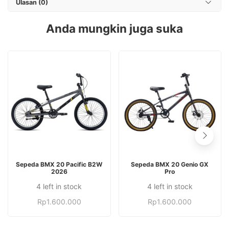
Ulasan (0)
Anda mungkin juga suka
Produk
Produk
PILIH OPSI
PILIH OPSI
Sepeda BMX 20 Pacific B2W
Sepeda BMX 20 Genio GX
ini
ini
2026
Pro
memiliki
memiliki
4 left in stock
4 left in stock
Produk
Produk
beberapa
beberapa
ini
ini
Rp
1.600.000
Rp
1.600.000
varian.
varian.
memiliki
memiliki
Pilihan
Pilihan
beberapa
beberapa