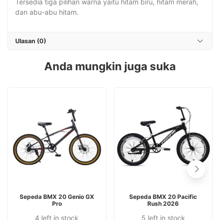
Tersedia tiga pilihan warna yaitu hitam biru, hitam merah,
dan abu-abu hitam.
Ulasan (0)
Anda mungkin juga suka
Produk
Produk
PILIH OPSI
PILIH OPSI
Sepeda BMX 20 Genio GX
Sepeda BMX 20 Pacific
ini
ini
Pro
Rush 2026
memiliki
memiliki
4 left in stock
5 left in stock
Produk
Produk