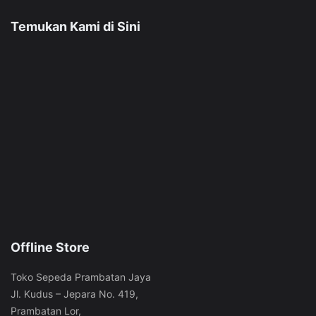
di
dapat
halaman
Temukan Kami di Sini
diambil
produk
di
halaman
produk
Offline Store
Toko Sepeda Prambatan Jaya
Jl. Kudus – Jepara No. 419,
Prambatan Lor,