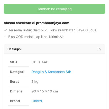
MTB
Tambah ke keranjang
United
XCR
Alternative:
198
Alasan checkout di prambatanjaya.com
mm
Tersedia untuk diambil di Toko Prambatan Jaya (Kudus)
x
Bisa COD melalui aplikasi KiriminAja
31.8
mm
Deskripsi
SKU
HB-014AP
Kategori
Rangka & Komponen Stir
Berat
1 kg
Dimensi
90 × 15 × 10 cm
Brand
United