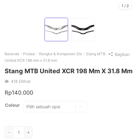
1
/
2
Beranda
-
Produk
-
Rangka & Komponen Stir
-
Stang MTB
Bagikan
United XCR 198 mm x 31.8 mm
Stang MTB United XCR 198 Mm X 31.8 Mm
418
Dilihat
Rp
140.000
Colour
Kuantitas
-
+
Stang