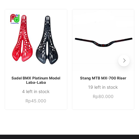
Produk
TAMBAH KE KERANJANG
PILIH OPSI
Sadel BMX Platinum Model
Stang MTB MX-700 Riser
ini
Laba-Laba
19 left in stock
memiliki
Produk
4 left in stock
Rp
80.000
beberapa
ini
Rp
45.000
varian.
memiliki
Pilihan
beberapa
ini
varian.
dapat
Pilihan
diambil
ini