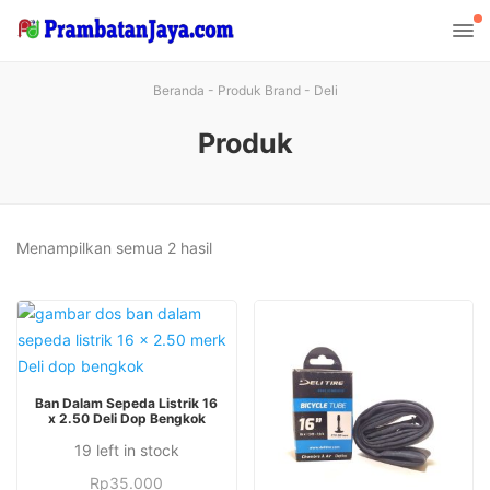
Beranda
-
Produk Brand
-
Deli
Produk
Diurutkan
Menampilkan semua 2 hasil
menurut
yang
terbaru
TAMBAH KE KERANJANG
Ban Dalam Sepeda Listrik 16
x 2.50 Deli Dop Bengkok
19 left in stock
Rp
35.000