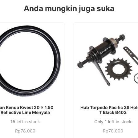
Anda mungkin juga suka
TAMBAH KE KERANJANG
TAMBAH KE KERANJANG
an Kenda Kwest 20 x 1.50
Hub Torpedo Pacific 36 Hol
Reflective Line Menyala
T Black B403
15 left in stock
Only 1 left in stock
Rp
78.000
Rp
70.000