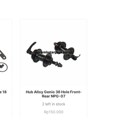
TAMBAH KE KERANJANG
e 18
Hub Alloy Genio 36 Hole Front-
Rear NPG-07
2 left in stock
Rp
150.000