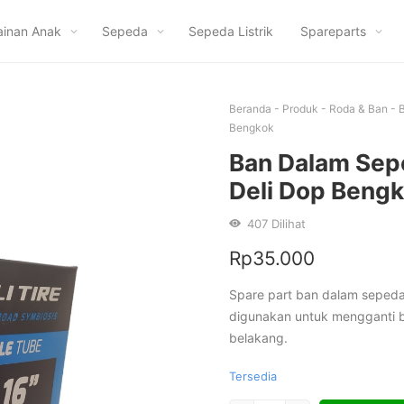
inan Anak
Sepeda
Sepeda Listrik
Spareparts
Beranda
-
Produk
-
Roda & Ban
-
B
Bengkok
Ban Dalam Sepe
Deli Dop Beng
407
Dilihat
Rp
35.000
Spare part ban dalam sepeda 
digunakan untuk mengganti b
belakang.
Tersedia