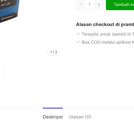
Kuantitas
-
+
Tambah ke
Ban
Dalam
Sepeda
Alasan checkout di pram
Listrik
Tersedia untuk diambil di
16
Bisa COD melalui aplikasi K
x
2.50
1
/
2
Deli
Dop
Bengkok
Deskripsi
Ulasan (0)