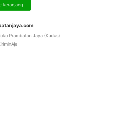
Alternative:
 keranjang
batanjaya.com
 Toko Prambatan Jaya (Kudus)
iriminAja