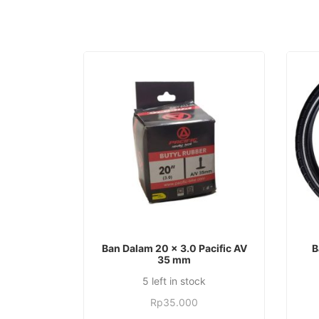
TAMBAH KE KERANJANG
Ban Dalam 20 x 3.0 Pacific AV
B
35 mm
5 left in stock
Rp
35.000