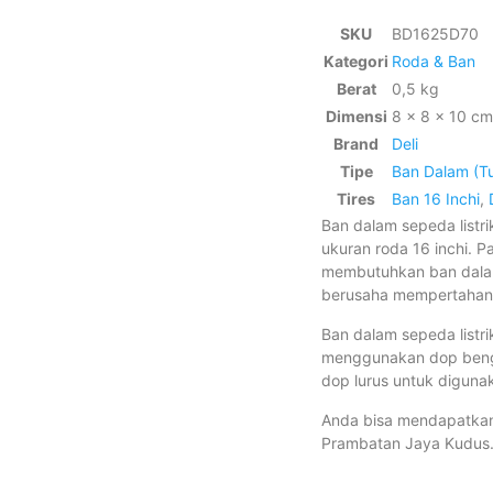
SKU
BD1625D70
Kategori
Roda & Ban
Berat
0,5 kg
Dimensi
8 × 8 × 10 cm
Brand
Deli
Tipe
Ban Dalam (T
Tires
Ban 16 Inchi
,
Ban dalam sepeda listr
ukuran roda 16 inchi. 
membutuhkan ban dalam.
berusaha mempertahanka
Ban dalam sepeda listri
menggunakan dop beng
dop lurus untuk digun
Anda bisa mendapatk
Prambatan Jaya Kudus